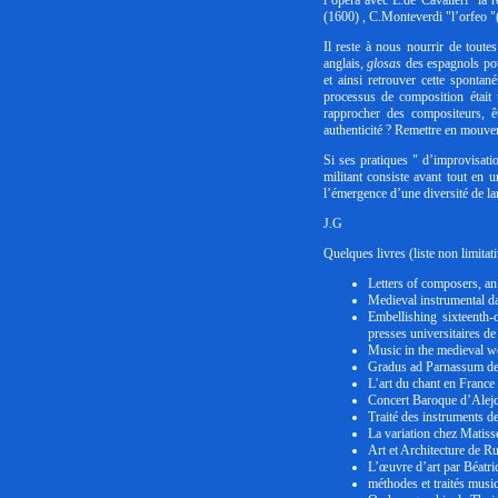
l’opéra avec E.de Cavalieri "la 
(1600) , C.Monteverdi "l’orfeo "
Il reste à nous nourrir de toute
anglais,
glosas
des espagnols pour
et ainsi retrouver cette sponta
processus de composition était u
rapprocher des compositeurs, ê
authenticité ? Remettre en mouve
Si ses pratiques " d’improvisati
militant consiste avant tout en
l’émergence d’une diversité de la
J.G
Quelques livres (liste non limitati
Letters of composers, a
Medieval instrumental d
Embellishing sixteent
presses universitaires de
Music in the medieval wo
Gradus ad Parnassum de
L’art du chant en France
Concert Baroque d’Alejo 
Traité des instruments d
La variation chez Matis
Art et Architecture de 
L’œuvre d’art par Béatr
méthodes et traités musi