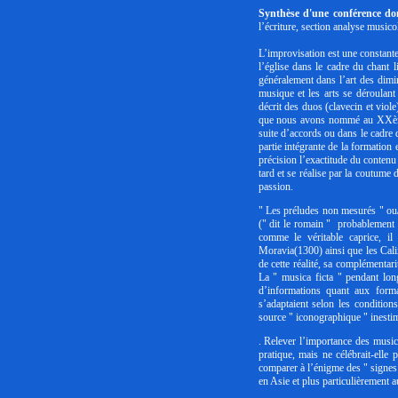
Synthèse d'une conférence do
l’écriture, section analyse musi
L’improvisation est une constante
l’église dans le cadre du chant 
généralement dans l’art des dimi
musique et les arts se déroulant
décrit des duos (clavecin et viol
que nous avons nommé au XXème 
suite d’accords ou dans le cadre 
partie intégrante de la formation
précision l’exactitude du contenu 
tard et se réalise par la coutume
passion.
" Les préludes non mesurés " ou/
(" dit le romain " probablement 
comme le véritable caprice, i
Moravia(1300) ainsi que les Cal
de cette réalité, sa complémentar
La " musica ficta " pendant lon
d’informations quant aux format
s’adaptaient selon les conditio
source " iconographique " inesti
. Relever l’importance des music
pratique, mais ne célébrait-elle p
comparer à l’énigme des " signes 
en Asie et plus particulièrement 