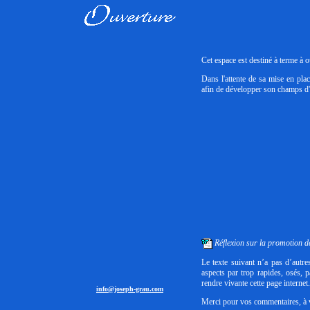
Cet espace est destiné à terme à o
Dans l'attente de sa mise en pla
afin de développer son champs d'
Réflexion sur la promotion 
Le texte suivant n’a pas d’autres
aspects par trop rapides, osés, 
rendre vivante cette page internet.
info@joseph-grau.com
Merci pour vos commentaires, à v