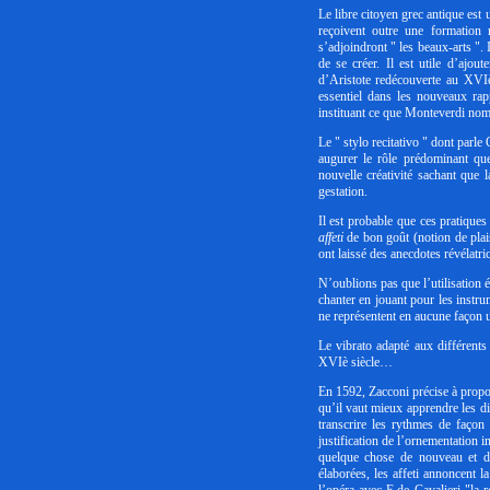
Le libre citoyen grec antique est
reçoivent outre une formation r
s’adjoindront " les beaux-arts ".
de se créer. Il est utile d’ajo
d’Aristote redécouverte au XVIè 
essentiel dans les nouveaux rapp
instituant ce que Monteverdi nomm
Le " stylo recitativo " dont parle
augurer le rôle prédominant qu
nouvelle créativité sachant que 
gestation.
Il est probable que ces pratique
affeti
de bon goût (notion de plai
ont laissé des anecdotes révélatric
N’oublions pas que l’utilisation é
chanter en jouant pour les instr
ne représentent en aucune façon
Le vibrato adapté aux différents
XVIè siècle…
En 1592, Zacconi précise à propo
qu’il vaut mieux apprendre les di
transcrire les rythmes de façon 
justification de l’ornementation i
quelque chose de nouveau et d’e
élaborées, les affeti annoncent 