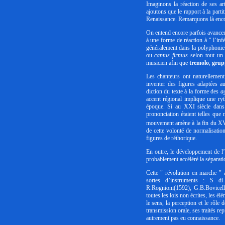
Imaginons la réaction de ses ar
ajoutons que le rapport à la part
Renaissance. Remarquons là encor
On entend encore parfois avance
à une forme de réaction à " l’infé
généralement dans la polyphonie 
ou
cantus firmus
selon tout un 
musicien afin que
tremolo
,
grup
Les chanteurs ont naturellement
inventer des figures adaptées a
diction du texte à la forme des
a
accent régional implique une ry
époque. Si au XXI siècle dans 
prononciation étaient telles que
mouvement amène à la fin du XVI
de cette volonté de normalisatio
figures de réthorique.
En outre, le développement de l
probablement accéléré la séparat
Cette " révolution en marche " 
sortes d’instruments : S di
R.Rognioni(1592), G.B.Bovicell
toutes les lois non écrites, les 
le sens, la perception et le rôle
transmission orale, ses traités re
autrement pas eu connaissance.