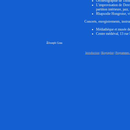
Orchesographie de Thoin
L’improvisation de Derek
partition intérieure, jaz
Rhapsodie Hongroise, vie
Concerts, enregistrements, inst
Médiathèque et musée de
Centre médiéval, 13 rue 
ã
Joseph Grau
Introduction
|
Biographie
|
Programmes 